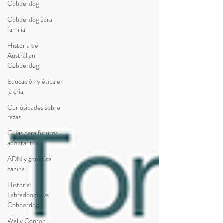
Cobberdog
Cobberdog para
familia
Historia del
Australian
Cobberdog
Educación y ética en
la cría
Curiosidades sobre
razas
Guías para futuros
adoptantes
ADN y genética
canina
Historia:
Labradoodle vs
Cobberdog
Wally Conron