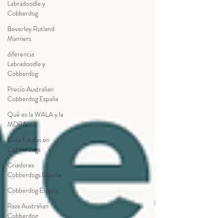
Labradoodle y
Cobberdog
Beverley Rutland
Manners
diferencia
Labradoodle y
Cobberdog
Precio Australian
Cobberdog España
Qué es la WALA y la
MDBA
Evita Estafas en
Cobberdogs
Criadores
Cobberdogs España
Cobberdog España
Raza Australian
Cobberdog