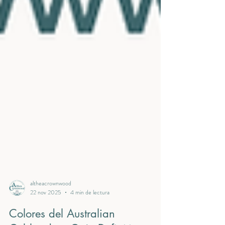
altheacrownwood
22 nov 2025
4 min de lectura