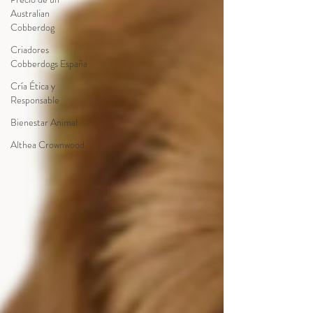
Australian
Cobberdog
Criadores
Cobberdogs España
Cría Ética y
Responsable
Bienestar Animal
Althea Crownwood