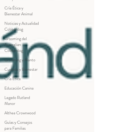
Cría Ética y
Bienestar Animal
Noticias y Actualidad
Cobberdog
Grooming del
Australian
Cobberdog
Grooming y Manto
Cuidado y Bienestar
Cría Ética
Educación Canina
Legado Rutland
Manor
Althea Crownwood
Guías y Consejos
para Familias