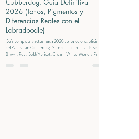
Colores del Australian
Cobberdog: Guía Definitiva
2026 (Tonos, Pigmentos y
Diferencias Reales con el
Labradoodle)
Guía completa y actualizada 2026 de los colores oficiales
del Australian Cobberdog. Aprende a identificar Raven,
Brown, Red, Gold/Apricot, Cream, White, Merle y Parti,
cómo evoluciona cada tono, incluido Apricot, que aclara
con el tiempo, y qué diferencia al Cobberdog de otras
razas. Elaborado por Althea Crownwood.