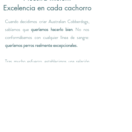
Excelencia en cada cachorro
Cuando decidimos criar Australian Cobberdogs,
sabíamos que
queríamos hacerlo bien
. No nos
conformábamos con cualquier línea de sangre:
queríamos perros realmente excepcionales.
Tras mucho esfuerzo, establecimos una relación
con
Beverley Rutland Manners
, quien nos confió
continuar su legado ofreciéndonos a
su propia
perra personal de compañía
. Este honor y
responsabilidad nos guía cada día y refuerza
nuestro compromiso con la
crianza responsable y
ética
.