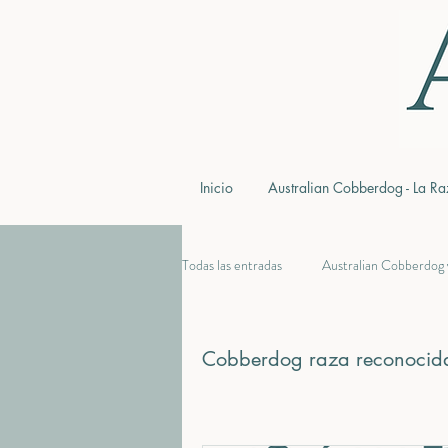
Inicio
Australian Cobberdog - La Ra
Todas las entradas
Australian Cobberdog 
historia de Labradoodle y Cobberdog
Cobberdog raza reconoci
Qué es la WALA y la MDBA
Evit