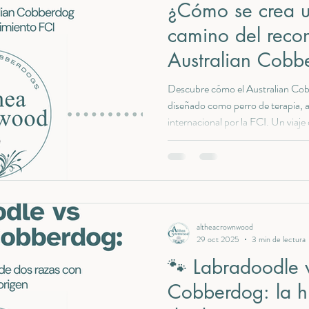
¿Cómo se crea u
camino del reco
Australian Cobb
Descubre cómo el Australian Cobb
diseñado como perro de terapia, 
internacional por la FCI. Un viaj
ética y propósito, liderado por l
Althea Crownwood.
altheacrownwood
29 oct 2025
3 min de lectura
🐾 Labradoodle v
Cobberdog: la hi