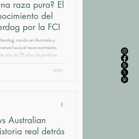
na raza pura? El
nocimiento del
erdog por la FCI
erdog, nacido en Australia y
avanza hacia el reconocimiento
e de más de 25 años de genética,
a MDBA y criadores oficiales como
s Australian
storia real detrás