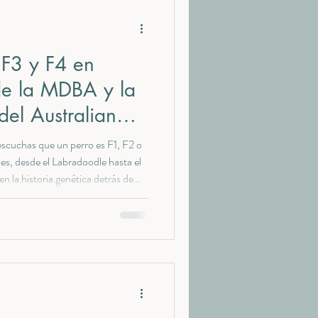
erdog 🇦🇺
 F3 y F4 en
e la MDBA y la
Cría ética MDBA
del Australian
escuchas que un perro es F1, F2 o
alian Cobberdog
s, desde el Labradoodle hasta el
n la historia genética detrás de
za está en camino de ser
nina
a: el Australian Cobberdog. En
 cómo evolucionan sus líneas, qué
cas y por qué su programa de cría