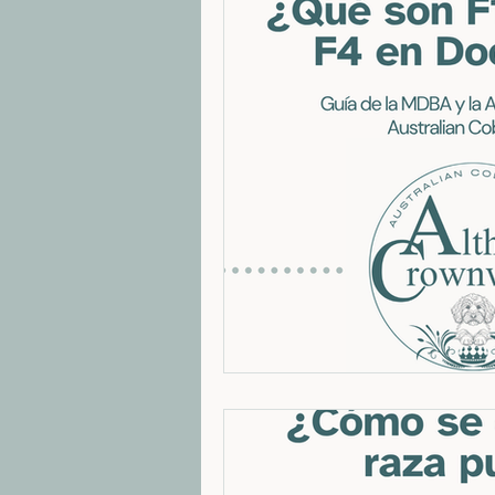
Raza Australian Cobberdog
Recon
Perros hipoalergénicos
Perros ter
Cobberdog para terapia
prueba d
Educación y ética en la cría
Curios
Historia: Labradoodle vs Cobberdog