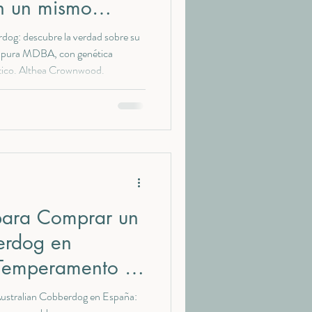
n un mismo
dog: descubre la verdad sobre su
za pura MDBA, con genética
tico. Althea Crownwood.
 para Comprar un
erdog en
 Temperamento y
nsables
Australian Cobberdog en España: