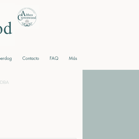
berdog
Contacto
FAQ
Más
 MDBA
Precio Australian Cobberdog España
España