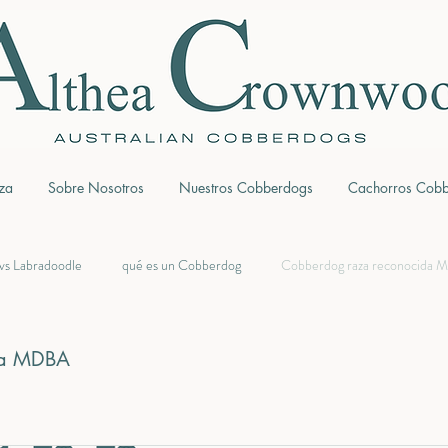
za
Sobre Nosotros
Nuestros Cobberdogs
Cachorros Cob
vs Labradoodle
qué es un Cobberdog
Cobberdog raza reconocida
Beverley Rutland Manners
diferencia Labradoodle y Cobberdog
da MDBA
a Estafas en Cobberdogs
Criadores Cobberdogs España
Cobberdog 