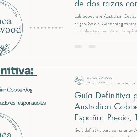
de dos razas co
origen
Labradoodle vs Australian Cobber
origen. Solo el Cobberdog es ra
trazable y temperamento terapéu
altheacrownwood
25 oct 2025
4 min de lectura
Guía Definitiva
Australian Cobb
España: Precio,
Criadores Respo
Guía definitiva para comprar un 