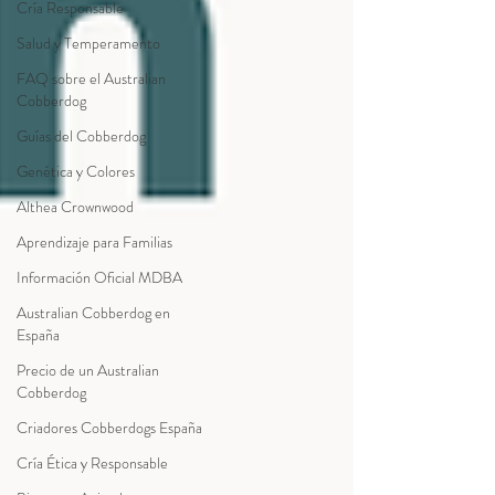
Cría Responsable
Salud y Temperamento
FAQ sobre el Australian
Cobberdog
Guías del Cobberdog
Genética y Colores
Althea Crownwood
Aprendizaje para Familias
Información Oficial MDBA
Australian Cobberdog en
España
Precio de un Australian
Cobberdog
Criadores Cobberdogs España
Cría Ética y Responsable