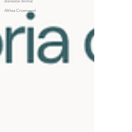
Bienestar Animal
Althea Crownwood