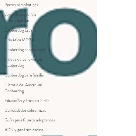
Perros terapéuticos
perro de asistencia
hipoalergénico
Cobberdog España
Cría ética MDBA
Cobberdog para terapia
prueba de convivencia
Cobberdog
Cobberdog para familia
Historia del Australian
Cobberdog
Educación y ética en la cría
Curiosidades sobre razas
Guías para futuros adoptantes
ADN y genética canina