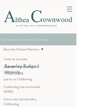
Todo sobre el Australian Cobberdog
Beverley Rutland Manners
Todas las entradas
Beverley Rutland
Australian Cobberdog vs
Labradoodle
Manners
qué es un Cobberdog
Cobberdog raza reconocida
MDBA
historia de Labradoodle y
Cobberdog