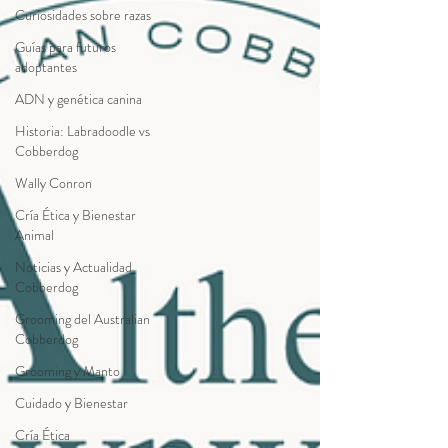
Curiosidades sobre razas
Guías para futuros
adoptantes
ADN y genética canina
Historia: Labradoodle vs
Cobberdog
Wally Conron
Cría Ética y Bienestar
Animal
Noticias y Actualidad
Cobberdog
Grooming del Australian
Cobberdog
Grooming y Manto
Cuidado y Bienestar
Cría Ética