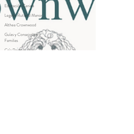
Educación Canina
Legado Rutland Manor
Althea Crownwood
Guías y Consejos para
Familias
Cría Responsable
Salud y Temperamento
FAQ sobre el Australian
Cobberdog
Guías del Cobberdog
Genética y Colores
Althea Crownwood
Aprendizaje para Familias
Información Oficial
MDBA