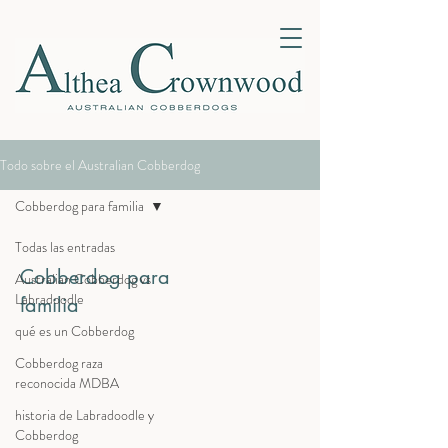
Todo sobre el Australian Cobberdog
Cobberdog para familia
Todas las entradas
Cobberdog para
Australian Cobberdog vs
Labradoodle
familia
qué es un Cobberdog
Cobberdog raza
reconocida MDBA
historia de Labradoodle y
Cobberdog