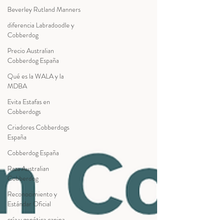
Beverley Rutland Manners
diferencia Labradoodle y
Cobberdog
Precio Australian
Cobberdog España
Qué es la WALA y la
MDBA
Evita Estafas en
Cobberdogs
Criadores Cobberdogs
España
Cobberdog España
Raza Australian
Cobberdog
Reconocimiento y
Estándar Oficial
cría y genética canina