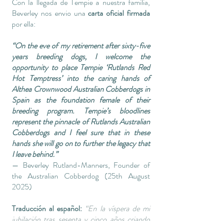
Con la llegada de Tempie a nuestra familia,
Beverley nos envio una
carta oficial firmada
por ella:
“On the eve of my retirement after sixty-five
years breeding dogs, I welcome the
opportunity to place Tempie ‘Rutlands Red
Hot Temptress’ into the caring hands of
Althea Crownwood Australian Cobberdogs in
Spain as the foundation female of their
breeding program. Tempie’s bloodlines
represent the pinnacle of Rutlands Australian
Cobberdogs and I feel sure that in these
hands she will go on to further the legacy that
I leave behind.”
— Beverley Rutland-Manners, Founder of
the Australian Cobberdog (25th August
2025)
Traducción al español:
“En la víspera de mi
jubilación tras sesenta y cinco años criando