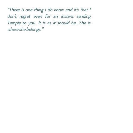
“There is one thing I do know and it's that I
don't regret even for an instant sending
Tempie to you. It is as it should be. She is
where she belongs.”
Traducción al español:
“Hay una cosa que sí
sé y es que no me arrepiento ni un instante de
haber enviado a Tempie con vosotros. Todo
está como debe estar. Ella está donde
pertenece.” — Beverley Rutland-Manners
Estas palabras resumen lo que Tempie
significa para nosotros y para Althea
Crownwood: un
legado vivo
, una
responsabilidad y la promesa de continuar la
excelencia de Rutland Manor en España.
La carta que nos envió Beverley
Rutland-Manners a Althea