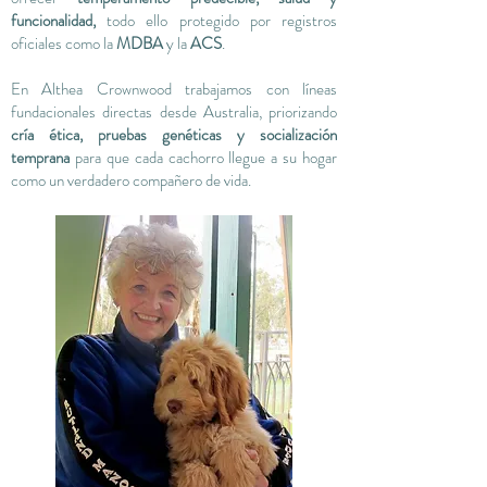
funcionalidad,
todo ello protegido por registros
oficiales como la
MDBA
y la
ACS
.
En Althea Crownwood trabajamos con líneas
fundacionales directas desde Australia, priorizando
cría ética, pruebas genéticas y socialización
temprana
para que cada cachorro llegue a su hogar
como un verdadero compañero de vida.