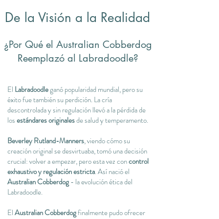
De la Visión a la Realidad
¿Por Qué el Australian Cobberdog
Reemplazó al Labradoodle?
El
Labradoodle
ganó popularidad mundial, pero su
éxito fue también su perdición. La cría
descontrolada y sin regulación llevó a la pérdida de
los
estándares originales
de salud y temperamento.
Beverley Rutland-Manners
, viendo cómo su
creación original se desvirtuaba, tomó una decisión
crucial: volver a empezar, pero esta vez con
control
exhaustivo y regulación estricta
. Así nació el
Australian Cobberdog
- la evolución ética del
Labradoodle.
El
Australian Cobberdog
finalmente pudo ofr
ecer