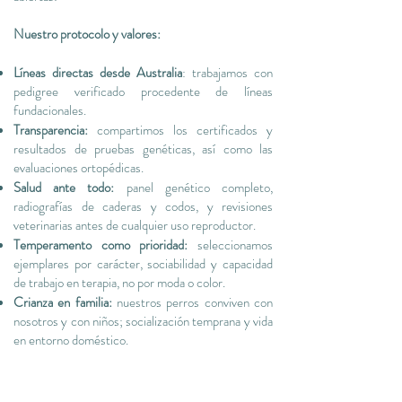
Nuestro protocolo y valores:
Líneas directas desde Australia
: trabajamos con
pedigree verificado procedente de líneas
fundacionales.
Transparencia:
compartimos los certificados y
resultados de pruebas genéticas, así como las
evaluaciones ortopédicas.
Salud ante todo:
panel genético completo,
radiografías de caderas y codos, y revisiones
veterinarias antes de cualquier uso reproductor.
Temperamento como prioridad:
seleccionamos
ejemplares por carácter, sociabilidad y capacidad
de trabajo en terapia, no por moda o color.
Crianza en familia:
nuestros perros conviven con
nosotros y con niños; socialización temprana y vida
en entorno doméstico.
Acompañamiento al adoptante:
asesoramiento
desde la elección hasta la integración del cachorro
en su nuevo hogar, y durante toda su vida.