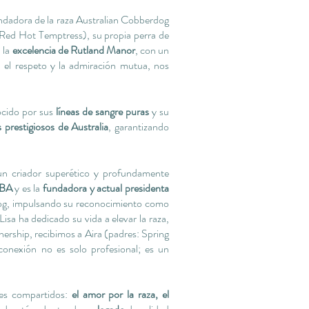
adora de la raza Australian Cobberdog
Red Hot Temptress), su propia perra de
 la
excelencia de Rutland Manor
, con un
, el respeto y la admiración mutua, nos
ocido por sus
líneas de sangre puras
y su
s prestigiosos de Australia
, garantizando
un criador superético y profundamente
DBA
y es la
fundadora y actual presidenta
dog, impulsando su reconocimiento como
isa ha dedicado su vida a elevar la raza,
nership, recibimos a Aira (padres: Spring
onexión no es solo profesional; es un
res compartidos:
el amor por la raza, el