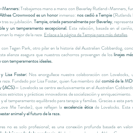
d-Manners:
Trabajamos mano a mano con Beverley Rutland-Manners, fund
 Althea Crownwood es un honor
inmenso:
nos cedió a Tempie
(Rutlands 
o
tras su jubilación.
Tempie, criada personalmente por Beverley
, representa
cable y un temperamento excepcional.
Esta relación, basada en el cariño
rnan lo mejor de la raza.
Enlace a la página de Tempie para más detalles
.
on Tegan Park, otro pilar en la historia del Australian Cobberdog, con
Esta alianza asegura que nuestros cachorros provengan de los
linajes má
 y con temperamentos ideales.
y Lisa Foster:
Nos enorgullece nuestra colaboración con Lovelocks, 
la raza. Fundado por Lisa Foster, quien fue miembro del
comité de la M
ty (ACS)
— Lovelocks se centra exclusivamente en el Australian Cobber
cos estrictos y prácticas innovadoras de socialización y enriquecimiento. L
y el temperamento equilibrado para terapia y familias. Gracias a esta part
Love Me Tender), que reflejan la
excelencia ética
de Lovelocks. Esta c
estar animal y el futuro de la raza.
ores no es solo profesional; es una conexión profunda basada en valo