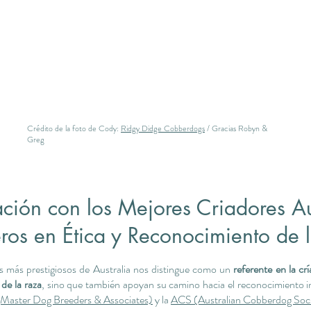
Crédito de la foto de Cody:
Ridgy Didge Cobberdogs
/ Gracias Robyn &
Greg
ción con los Mejores Criadores Au
ros en Ética y Reconocimiento de 
s más prestigiosos de Australia nos distingue como un
referente en la c
de la raza
, sino que también apoyan su camino hacia el reconocimiento i
aster Dog Breeders & Associates)
y la
ACS (Australian Cobberdog Soc