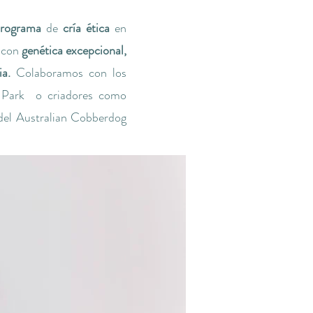
programa
de
cría ética
en
a con
genética excepcional,
ia.
Colaboramos con los
n Park o criadores como
del Australian Cobberdog