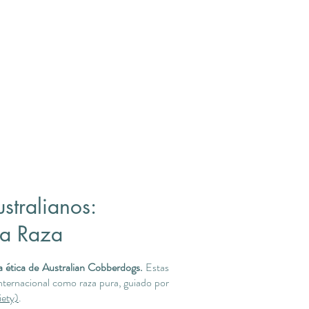
stralianos:
la Raza
ría ética de Australian Cobberdogs.
Estas
nternacional como raza pura, guiado por
iety)
.