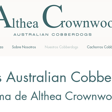
za
Sobre Nosotros
Nuestros Cobberdogs
Cachorros Cob
s Australian Cobb
ma de Althea Crownw