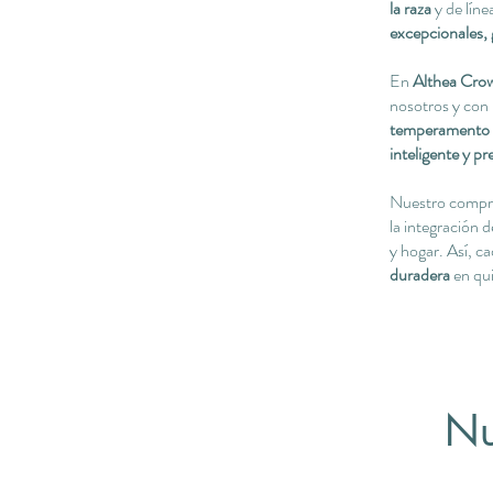
la raza
y de líne
excepcionales, 
En
Althea Cr
nosotros y con 
temperamento e
inteligente y pr
Nuestro compro
la integración 
y hogar. Así, c
duradera
en qui
Nu