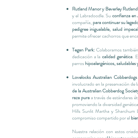
Rutland Manor y Beverley Rutlan
y el Labradoodle. Su
confianza en
compañía,
para continuar su legad
pedigree inigualable, salud impe
permite ofrecer cachorros que enca
Tegan Park:
Colaboramos también c
dedicación a la
calidad genética
. 
perros
hipoalergénicos, saludables
Lovelocks Australian Cobberdogs 
involucrado en la preservación de 
de la Australian Cobberdog Socie
raza pura
a través de estándares éti
promoviendo la diversidad genética 
Hills Sunlit Martha y Sharchum 
compromiso compartido por el
bien
Nuestra relación con estos criad