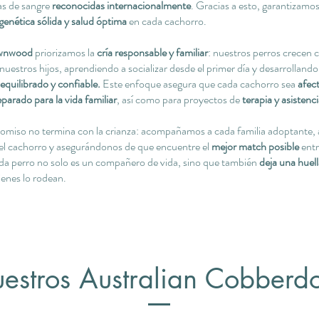
as de sangre
reconocidas internacionalmente
. Gracias a esto, garantizamo
genética sólida y salud óptima
en cada cachorro.
ownwood
priorizamos la
cría responsable y familiar
: nuestros perros crecen 
nuestros hijos, aprendiendo a socializar desde el primer día y desarrolland
quilibrado y confiable.
Este enfoque asegura que cada cachorro sea
afec
eparado para la vida familiar
, así como para proyectos de
terapia y asistenc
miso no termina con la crianza: acompañamos a cada familia adoptante,
del cachorro y asegurándonos de que encuentre el
mejor match posible
entr
ada perro no solo es un compañero de vida, sino que también
deja una huell
enes lo rodean.
estros Australian Cobberd