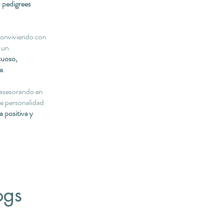
s
pedigrees
conviviendo con
o un
tuoso,
ia
.
 asesorando en
e personalidad
a positiva y
ogs