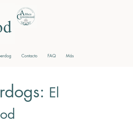
berdog
Contacto
FAQ
Más
erdogs:
El
ood