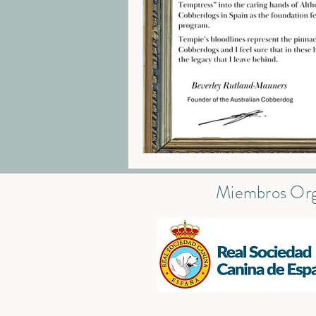
Raza Australian Cobberdog
Recon
Perros hipoalergénicos
Perros ter
Cobberdog para terapia
prueba d
Miembros Org
Educación y ética en la cría
Curios
Historia: Labradoodle vs Cobberdog