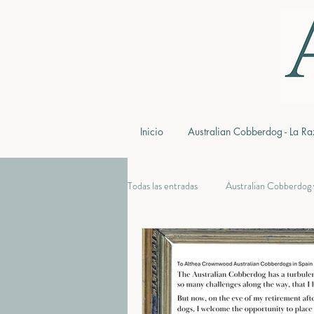
Inicio
Australian Cobberdog - La Ra
Todas las entradas
Australian Cobberdog 
historia de Labradoodle y Cobberdog
Qué es la WALA y la MDBA
Evit