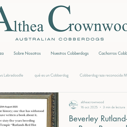
za
Sobre Nosotros
Nuestros Cobberdogs
Cachorros Cob
vs Labradoodle
qué es un Cobberdog
Cobberdog raza reconocida
Beverley Rutland Manners
diferencia Labradoodle y Cobberdog
altheacrownwood
16 oct 2025
3 min de lectura
Beverley Rutlan
a Estafas en Cobberdogs
Criadores Cobberdogs España
Cobberdog 