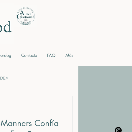
berdog
Contacto
FAQ
Más
 MDBA
Precio Australian Cobberdog España
d-Manners Confía
España