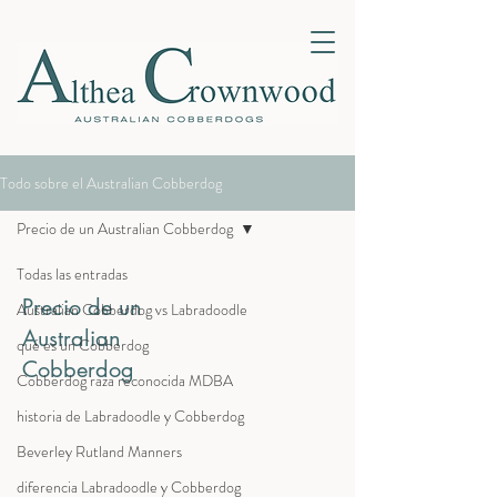
Todo sobre el Australian Cobberdog
Precio de un Australian Cobberdog
Todas las entradas
Precio de un
Australian Cobberdog vs Labradoodle
Australian
qué es un Cobberdog
Cobberdog
Cobberdog raza reconocida MDBA
historia de Labradoodle y Cobberdog
Beverley Rutland Manners
diferencia Labradoodle y Cobberdog