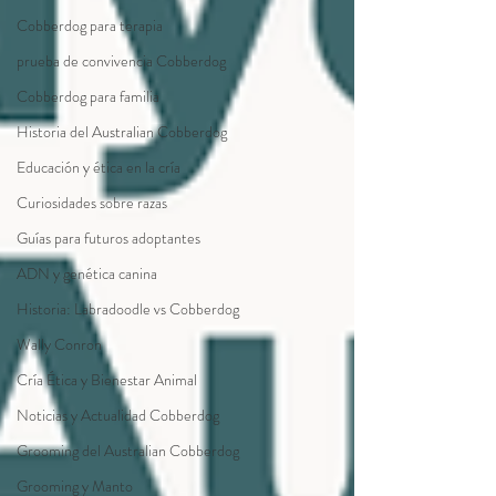
Cobberdog para terapia
prueba de convivencia Cobberdog
Cobberdog para familia
Historia del Australian Cobberdog
Educación y ética en la cría
Curiosidades sobre razas
Guías para futuros adoptantes
ADN y genética canina
Historia: Labradoodle vs Cobberdog
Wally Conron
Cría Ética y Bienestar Animal
Noticias y Actualidad Cobberdog
Grooming del Australian Cobberdog
Grooming y Manto