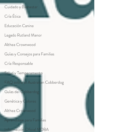
Cuidado y Bienestar
Cría Ética
Educación Canina
Legado Rutland Manor
Althea Crownwood
Guías y Consejos para Familias
Cría Responsable
Salud y Temperamento
FAQ sobre el Australian Cobberdog
Guías del Cobberdog
Genética y Colores
Althea Crownwood
Aprendizaje para Familias
Información Oficial MDBA