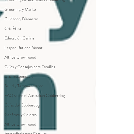
Grooming y Manto
Cuidado y Bienestar
Cría Ética
Educación Canina
Legado Rutland Manor
Althea Crownwood
Guías y Consejos para Familias
Cría Responsable
Salud y Temperamento
FAQ sobre el Australian Cobberdog
Guías del Cobberdog
Genética y Colores
Althea Crownwood
Aprendizaje para Familias