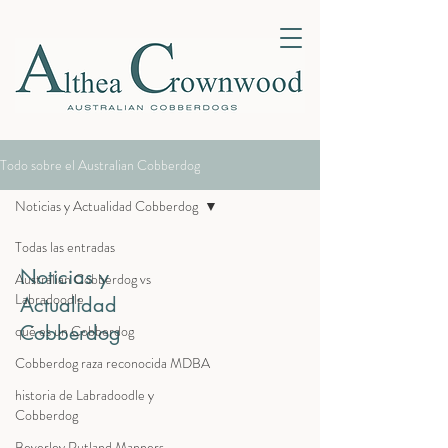
Todo sobre el Australian Cobberdog
Noticias y Actualidad Cobberdog
Todas las entradas
Noticias y
Australian Cobberdog vs
Labradoodle
Actualidad
Cobberdog
qué es un Cobberdog
Cobberdog raza reconocida MDBA
historia de Labradoodle y
Cobberdog
Beverley Rutland Manners