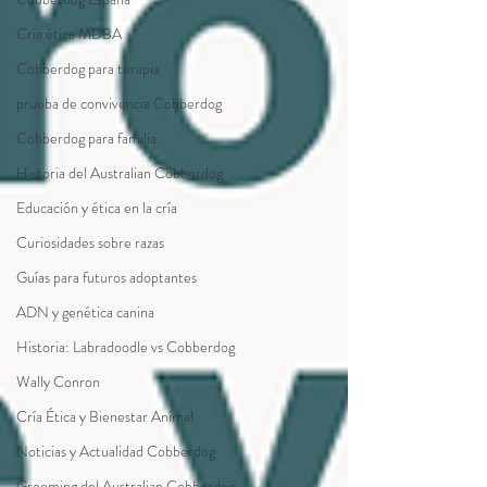
Cría ética MDBA
Cobberdog para terapia
prueba de convivencia Cobberdog
Cobberdog para familia
Historia del Australian Cobberdog
Educación y ética en la cría
Curiosidades sobre razas
Guías para futuros adoptantes
ADN y genética canina
Historia: Labradoodle vs Cobberdog
Wally Conron
Cría Ética y Bienestar Animal
Noticias y Actualidad Cobberdog
Grooming del Australian Cobberdog