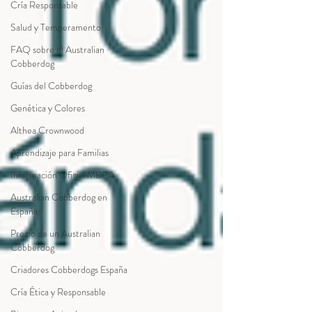
Cría Responsable
Salud y Temperamento
FAQ sobre el Australian
Cobberdog
Guías del Cobberdog
Genética y Colores
Althea Crownwood
Aprendizaje para Familias
Información Oficial MDBA
Australian Cobberdog en
España
Precio de un Australian
Cobberdog
Criadores Cobberdogs España
Cría Ética y Responsable