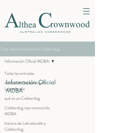
Todo sobre el Australian Cobberdog
Información Oficial MDBA
Todas las entradas
Información Oficial
Australian Cobberdog vs
Labradoodle
MDBA
qué es un Cobberdog
Cobberdog raza reconocida
MDBA
historia de Labradoodle y
Cobberdog