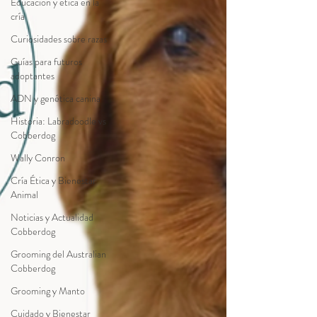
Educación y ética en la
cría
Curiosidades sobre razas
Guías para futuros
adoptantes
ADN y genética canina
Historia: Labradoodle vs
Cobberdog
Wally Conron
Cría Ética y Bienestar
Animal
Noticias y Actualidad
Cobberdog
Grooming del Australian
Cobberdog
Grooming y Manto
Cuidado y Bienestar