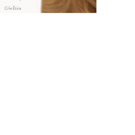
Cría Ética
Educación Canina
Legado Rutland Manor
Althea Crownwood
Guías y Consejos para
Familias
Cría Responsable
Salud y Temperamento
FAQ sobre el Australian
Cobberdog
Guías del Cobberdog
Genética y Colores
Althea Crownwood
Aprendizaje para
Familias