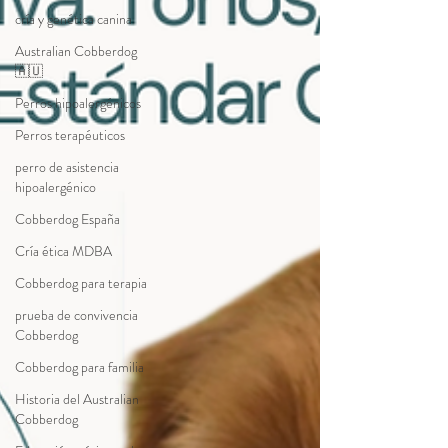
cría y genética canina
Australian Cobberdog
🇦🇺
Perros hipoalergénicos
Perros terapéuticos
perro de asistencia
hipoalergénico
Cobberdog España
Cría ética MDBA
Cobberdog para terapia
prueba de convivencia
Cobberdog
Cobberdog para familia
Historia del Australian
Cobberdog