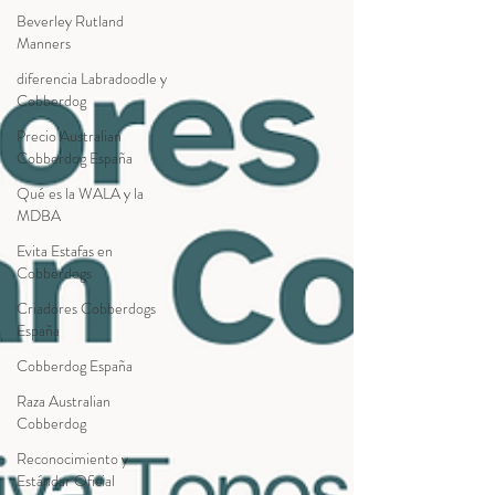
Beverley Rutland
Manners
diferencia Labradoodle y
Cobberdog
Precio Australian
Cobberdog España
Qué es la WALA y la
MDBA
Evita Estafas en
Cobberdogs
Criadores Cobberdogs
España
Cobberdog España
Raza Australian
Cobberdog
Reconocimiento y
Estándar Oficial