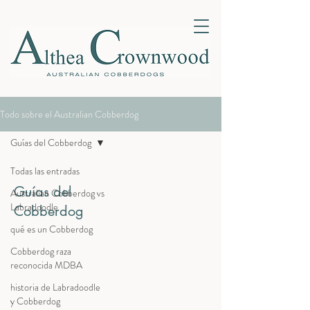
Todo sobre el Australian Cobberdog
Guías del Cobberdog
Todas las entradas
Guías del
Australian Cobberdog vs
Labradoodle
Cobberdog
qué es un Cobberdog
Cobberdog raza
reconocida MDBA
historia de Labradoodle
y Cobberdog